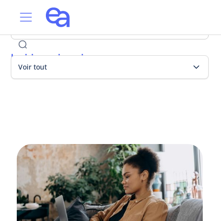
Le blog edacademy
Voir tout
Actualité edacademy
Pédagogie Montessori
Conseils en formation
Articles les plus récents