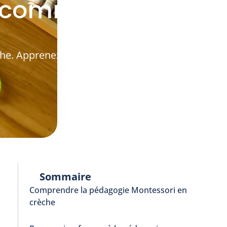
t comment se
èche. Apprenez comment appliquer cette
Sommaire
Comprendre la pédagogie Montessori en
crèche