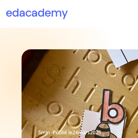
5
min -
Publié le
24
mars
2025